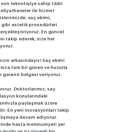
son teknolojiye sahip tıbbi
liyathaneler ile hizmet
islerimizde; saç ekimi,
 gibi estetik prosedürleri
gerçekleştiriyoruz. En güncel
nı takip ederek, size her
yoruz.
mızın arkasındayız! Saç ekimi
ınıza tam bir güven ve huzurla
ir garanti belgesi veriyoruz.
oruz. Doktorlarımız; saç
ilasyon konularındaki
larımızla paylaşmak üzere
r. En yeni inovasyonları takip
alışmaya devam ediyoruz.
zinde hasta memnuniyeti yer
n mutlu ve öz güvenli bir