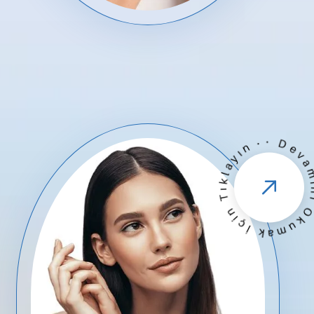
· Devamını Okumak İçin Tık