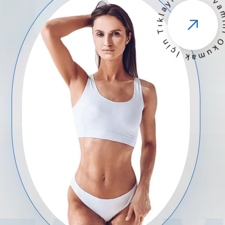
· Devamını Okumak İçin Tık