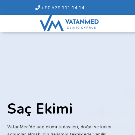
+90 539 111 14 14
Saç Ekimi
VatanMed'de saç ekimi tedavileri, doğal ve kalıcı
sonuçlar almak için gelişmiş tekniklerle yapılır.