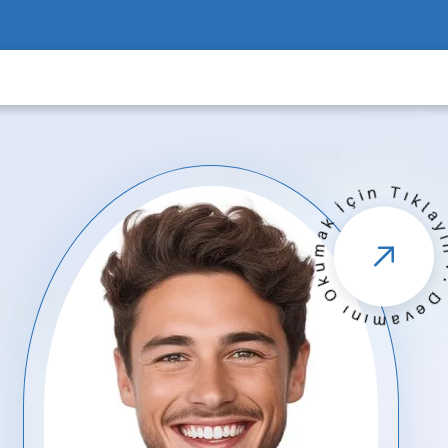
· Devamını Okumak İçin Tıkla