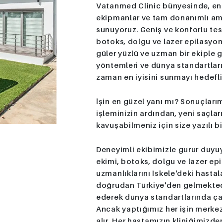
Vatanmed Clinic bünyesinde, en 
ekipmanlar ve tam donanımlı ame
sunuyoruz. Geniş ve konforlu tes
botoks, dolgu ve lazer epilasyon
güler yüzlü ve uzman bir ekiple 
yöntemleri ve dünya standartları
zaman en iyisini sunmayı hedefli
İşin en güzel yanı mı? Sonuçları
işleminizin ardından, yeni saçlar
kavuşabilmeniz için size yazılı b
Deneyimli ekibimizle gurur duyuy
ekimi, botoks, dolgu ve lazer ep
uzmanlıklarını İskele'deki hasta
doğrudan Türkiye'den gelmektedi
ederek dünya standartlarında ç
Ancak yaptığımız her işin merke
alır. Her hastamızın kliniğimizde