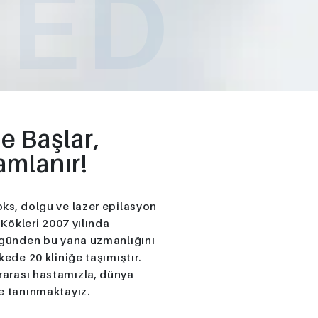
MED
le Başlar,
mlanır!
ks, dolgu ve lazer epilasyon
 Kökleri 2007 yılında
o günden bu yana uzmanlığını
kede 20 kliniğe taşımıştır.
rarası hastamızla, dünya
e tanınmaktayız.